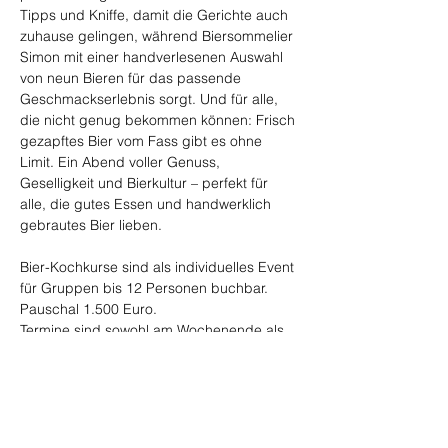
Tipps und Kniffe, damit die Gerichte auch 
zuhause gelingen, während Biersommelier 
Simon mit einer handverlesenen Auswahl 
von neun Bieren für das passende 
Geschmackserlebnis sorgt. Und für alle, 
die nicht genug bekommen können: Frisch 
gezapftes Bier vom Fass gibt es ohne 
Limit. Ein Abend voller Genuss, 
Geselligkeit und Bierkultur – perfekt für 
alle, die gutes Essen und handwerklich 
gebrautes Bier lieben.
Bier-Kochkurse sind als individuelles Event 
für Gruppen bis 12 Personen buchbar. 
Pauschal 1.500 Euro. 
Termine sind sowohl am Wochenende als 
auch unter der Woche möglich. Als 
Veranstaltungsort bietet sich Haasi's 
Kochschule in Seibranz an, wir können 
den Bier-Kochkurs aber auch an anderen 
Orten durchführen. 