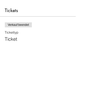
Tickets
Verkauf beendet
Tickettyp
Ticket
Mehr Infos
Preis
33,00 €
Diese Veranstaltung teilen