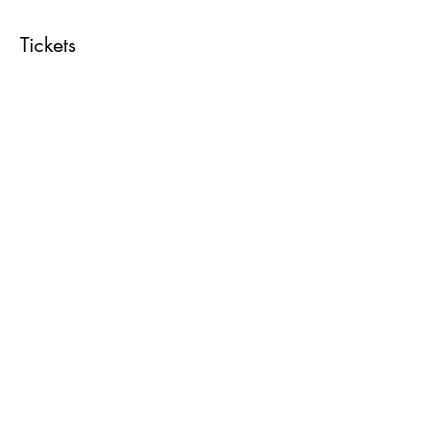
Tickets
Verkauf beendet
Tickettyp
Ticket
Mehr Infos
Preis
39,00 €
Diese Veranstaltung teilen