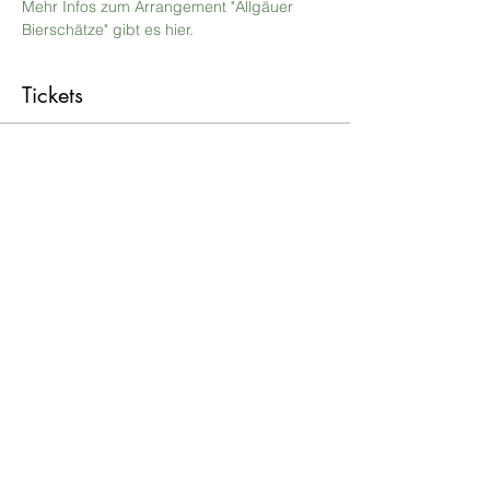
Mehr Infos zum Arrangement "Allgäuer 
Bierschätze" gibt es hier
. 
Tickets
Ausverkauft
Tickettyp
Ticket
Mehr Infos
Preis
39,00 €
Diese Veranstaltung ist
ausverkauft