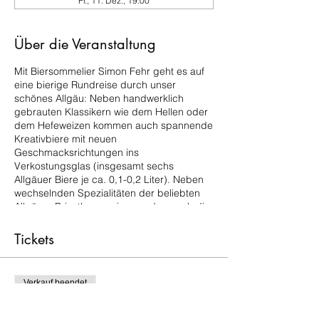
Fr., 11. Dez., 19:00
Über die Veranstaltung
Mit Biersommelier Simon Fehr geht es auf
eine bierige Rundreise durch unser
schönes Allgäu: Neben handwerklich
gebrauten Klassikern wie dem Hellen oder
dem Hefeweizen kommen auch spannende
Kreativbiere mit neuen
Geschmacksrichtungen ins
Verkostungsglas (insgesamt sechs
Allgäuer Biere je ca. 0,1-0,2 Liter). Neben
wechselnden Spezialitäten der beliebten
Allgäuer Privatbrauereien werden auch die
Erzeugnisse von wenig bekannten
Kleinbrauern probiert. Garniert wird der
Tickets
Abend mit zahlreichen Geschichten und
Anekdoten über die Brauer und
Brauereien, etwas Allgäuer Käse sowie
Verkauf beendet
dem ein oder anderen Ausflugstipp
zwischen West- und Ostallgäu.
Tickettyp