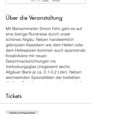
Fr., 11. Dez., 19:00
Über die Veranstaltung
Mit Biersommelier Simon Fehr geht es auf
eine bierige Rundreise durch unser
schönes Allgäu: Neben handwerklich
gebrauten Klassikern wie dem Hellen oder
dem Hefeweizen kommen auch spannende
Kreativbiere mit neuen
Geschmacksrichtungen ins
Verkostungsglas (insgesamt sechs
Allgäuer Biere je ca. 0,1-0,2 Liter). Neben
wechselnden Spezialitäten der beliebten
Allgäuer Privatbrauereien werden auch die
Erzeugnisse von wenig bekannten
Kleinbrauern probiert. Garniert wird der
Tickets
Abend mit zahlreichen Geschichten und
Anekdoten über die Brauer und
Brauereien, etwas Allgäuer Käse sowie
Verkauf beendet
dem ein oder anderen Ausflugstipp
zwischen West- und Ostallgäu.
Tickettyp