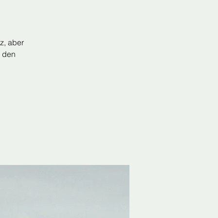
z, aber
n den