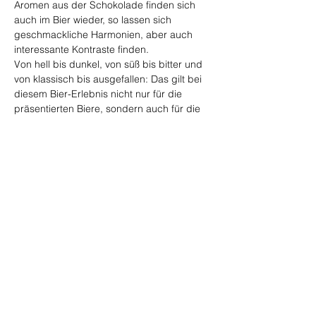
Aromen aus der Schokolade finden sich 
auch im Bier wieder, so lassen sich 
geschmackliche Harmonien, aber auch 
interessante Kontraste finden.
Von hell bis dunkel, von süß bis bitter und 
von klassisch bis ausgefallen: Das gilt bei 
diesem Bier-Erlebnis nicht nur für die 
präsentierten Biere, sondern auch für die 
dazu gereichte Schokolade. Der perfekte 
Abend für Schleckermäuler, Freunde von 
intensiven Aromen und alle, die kulinarisch 
mal etwas ganz anderes probieren wollen.
Diese Veranstaltung teilen