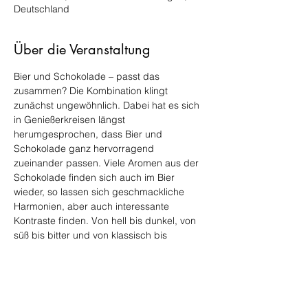
Deutschland
Über die Veranstaltung
Bier und Schokolade – passt das 
zusammen? Die Kombination klingt 
zunächst ungewöhnlich. Dabei hat es sich 
in Genießerkreisen längst 
herumgesprochen, dass Bier und 
Schokolade ganz hervorragend 
zueinander passen. Viele Aromen aus der 
Schokolade finden sich auch im Bier 
wieder, so lassen sich geschmackliche 
Harmonien, aber auch interessante 
Kontraste finden. Von hell bis dunkel, von 
süß bis bitter und von klassisch bis 
ausgefallen: Das gilt bei diesem Bier-
Erlebnis nicht nur für die sieben 
präsentierten Biere (ja ca. 0,1-0,2 Liter), 
sondern auch für die dazu gereichten 
Schokoladen und Pralinen aus 