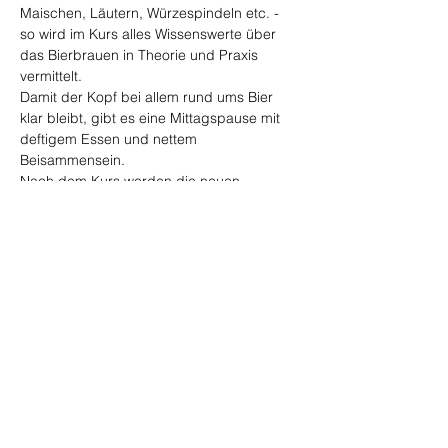
Maischen, Läutern, Würzespindeln etc. - 
so wird im Kurs alles Wissenswerte über 
das Bierbrauen in Theorie und Praxis 
vermittelt.
Damit der Kopf bei allem rund ums Bier 
klar bleibt, gibt es eine Mittagspause mit 
deftigem Essen und nettem 
Beisammensein.
Nach dem Kurs werden die neuen 
Bierbrauer informiert, sobald ihr eigenes 
gebrautes Bier fertig ist. Jeder kann dann 
ein 5-Liter-Partyfass vom Selbstgebrauten 
abholen.
Veranstalter: Brauakademie Argental
Diese Veranstaltung teilen