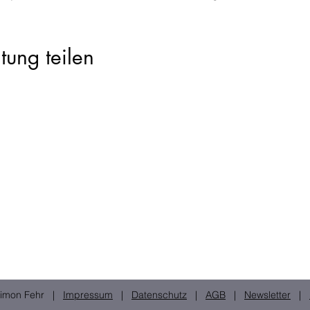
tung teilen
 Simon Fehr |
Impressum
|
Datenschutz
|
AGB
|
Newsletter
|