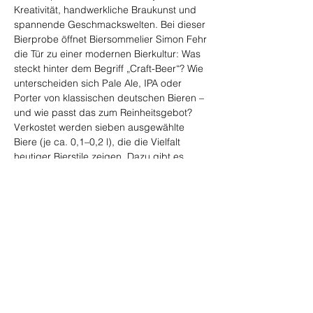
Kreativität, handwerkliche Braukunst und 
spannende Geschmackswelten. Bei dieser 
Bierprobe öffnet Biersommelier Simon Fehr 
die Tür zu einer modernen Bierkultur: Was 
steckt hinter dem Begriff „Craft-Beer“? Wie 
unterscheiden sich Pale Ale, IPA oder 
Porter von klassischen deutschen Bieren – 
und wie passt das zum Reinheitsgebot? 
Verkostet werden sieben ausgewählte 
Biere (je ca. 0,1–0,2 l), die die Vielfalt 
heutiger Bierstile zeigen. Dazu gibt es 
Hintergrundwissen zu Geschichte, 
Brauereien und besonderen Zutaten, die 
Craft-Beer so charakteristisch machen. Ein 
genussvoller Abend für alle, die neugierig 
auf neue Aromen sind und Bier einmal 
anders entdecken möchten.