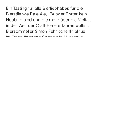
Ein Tasting für alle Bierliebhaber, für die
Bierstile wie Pale Ale, IPA oder Porter kein
Neuland sind und die mehr über die Vielfalt
in der Welt der Craft-Biere erfahren wollen.
Biersommelier Simon Fehr schenkt aktuell
im Trend liegende Sorten wie Milkshake-
Bier, Sauerbier oder Fruchtbier ein
(insgesamt sieben Biere, je ca. 0,1-0,2
Liter) und erklärt, was es mit
Begrifflichkeiten wie hazy, imperial oder
pastry auf sich hat. Dazu gibt es
unterhaltsame Geschichten rund um die
getrunkenen Biere und die Craft-Beer-
Szene in Deutschland und international.
Diese Veranstaltung teilen