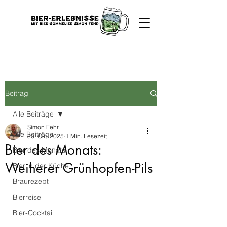
Beitrag
Alle Beiträge
Simon Fehr
Alle Beiträge
30. Okt. 2025
1 Min. Lesezeit
Bier des Monats:
Bier des Monats
Weiherer Grünhopfen-Pils
Bier in der Küche
Braurezept
Bierreise
Bier-Cocktail