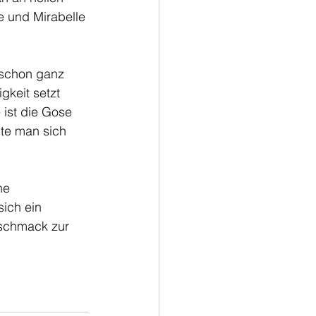
e und Mirabelle 
h schon ganz 
gkeit setzt 
 ist die Gose 
te man sich 
ne 
ich ein 
schmack zur 