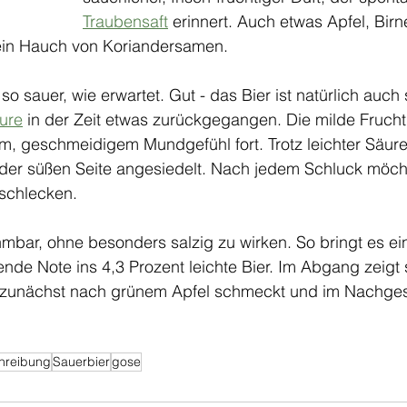
Traubensaft
 erinnert. Auch etwas Apfel, Birn
 ein Hauch von Koriandersamen. 
 so sauer, wie erwartet. Gut - das Bier ist natürlich auc
ure
 in der Zeit etwas zurückgegangen. Die milde Fruchti
m, geschmeidigem Mundgefühl fort. Trotz leichter Säure
f der süßen Seite angesiedelt. Nach jedem Schluck möch
schlecken. 
mbar, ohne besonders salzig zu wirken. So bringt es ei
nde Note ins 4,3 Prozent leichte Bier. Im Abgang zeigt s
e zunächst nach grünem Apfel schmeckt und im Nachge
hreibung
Sauerbier
gose