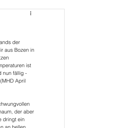
ands der 
r aus Bozen in 
tzen 
peraturen ist 
nun fällig - 
 (MHD April 
schwungvollen 
haum, der aber 
e dringt ein 
an an hellen 