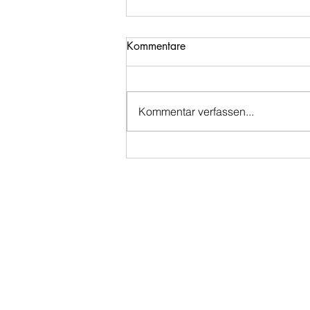
Kommentare
Kommentar verfassen...
Bier des Monats: Klier Milk
Stout