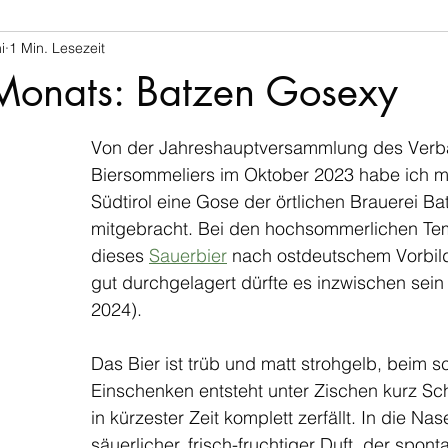
i
1 Min. Lesezeit
 Monats: Batzen Gosexy
Von der Jahreshauptversammlung des Verb
Biersommeliers im Oktober 2023 habe ich mi
Südtirol eine Gose der örtlichen Brauerei Ba
mitgebracht. Bei den hochsommerlichen Tem
dieses 
Sauerbier
 nach ostdeutschem Vorbild 
gut durchgelagert dürfte es inzwischen sein
2024).
Das Bier ist trüb und matt strohgelb, beim 
Einschenken entsteht unter Zischen kurz Sc
in kürzester Zeit komplett zerfällt. In die Nas
säuerlicher, frisch-fruchtiger Duft, der spont